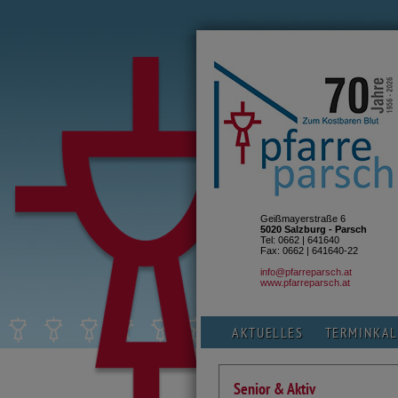
Geißmayerstraße 6
5020 Salzburg - Parsch
Tel: 0662 | 641640
Fax: 0662 | 641640-22
info@pfarreparsch.at
www.pfarreparsch.at
AKTUELLES
TERMINKA
Senior & Aktiv