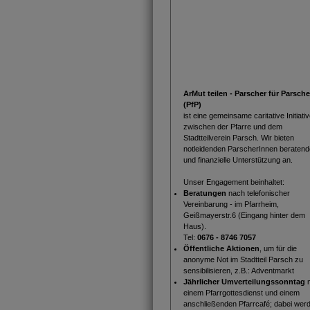
ArMut teilen - Parscher für Parsche
(PfP)
ist eine gemeinsame caritative Initiati
zwischen der Pfarre und dem
Stadtteilverein Parsch. Wir bieten
notleidenden ParscherInnen beratend
und finanzielle Unterstützung an.
Unser Engagement beinhaltet:
Beratungen
nach telefonischer
Vereinbarung - im Pfarrheim,
Geißmayerstr.6 (Eingang hinter dem
Haus).
Tel:
0676 - 8746 7057
Öffentliche Aktionen
, um für die
anonyme Not im Stadtteil Parsch zu
sensibilisieren, z.B.: Adventmarkt
Jährlicher Umverteilungssonntag
m
einem Pfarrgottesdienst und einem
anschließenden Pfarrcafé; dabei wer