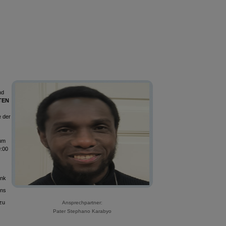
nd
TEN
e der
 um
9:00
ank
uns
zu
Ansprechpartner:
Pater Stephano Karabyo