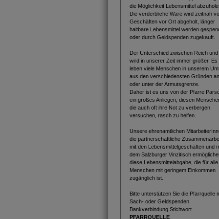
die Möglichkeit Lebensmittel abzuhole
Die verderbliche Ware wird zeitnah v
Geschäften vor Ort abgeholt, länger
haltbare Lebensmittel werden gespen
oder durch Geldspenden zugekauft.
Der Unterschied zwischen Reich und
wird in unserer Zeit immer größer. Es
leben viele Menschen in unserem Um
aus den verschiedensten Gründen a
oder unter der Armutsgrenze.
Daher ist es uns von der Pfarre Pars
ein großes Anliegen, diesen Mensche
die auch oft ihre Not zu verbergen
versuchen, rasch zu helfen.
Unsere ehrenamtlichen MitarbeiterInn
die partnerschaftliche Zusammenarbe
mit den Lebensmittelgeschäften und m
dem Salzburger Vinzitisch ermögliche
diese Lebensmittelabgabe, die für alle
Menschen mit geringem Einkommen
zugänglich ist.
Bitte unterstützen Sie die Pfarrquelle m
Sach- oder Geldspenden
Bankverbindung Stichwort
PFARRQUELLE