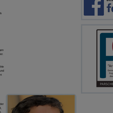
ls
gen
er.
ähle
und
rt
der
d,
t,