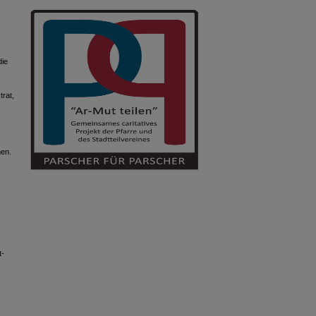
die
rat,
men.
t-