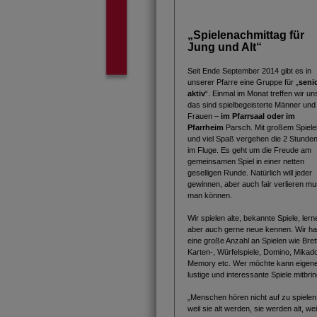
„Spielenachmittag für
Jung und Alt“
Seit Ende September 2014 gibt es in
unserer Pfarre eine Gruppe für „
seni
aktiv
“. Einmal im Monat treffen wir un
das sind spielbegeisterte Männer und
Frauen –
im Pfarrsaal
oder im
Pfarrheim
Parsch. Mit großem Spielei
und viel Spaß vergehen die 2 Stunden
im Fluge. Es geht um die Freude am
gemeinsamen Spiel in einer netten
geselligen Runde. Natürlich will jeder
gewinnen, aber auch fair verlieren m
man können.
Wir spielen alte, bekannte Spiele, lern
aber auch gerne neue kennen. Wir h
eine große Anzahl an Spielen wie Brett
Karten-, Würfelspiele, Domino, Mikad
Memory etc. Wer möchte kann eigene
lustige und interessante Spiele mitbri
„Menschen hören nicht auf zu spielen
weil sie alt werden, sie werden alt, wei