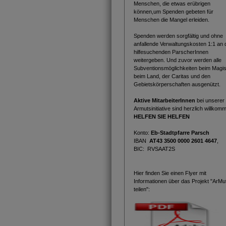
Menschen, die etwas erübrigen
können,um Spenden gebeten für
Menschen die Mangel erleiden.
Spenden werden sorgfältig und ohne
anfallende Verwaltungskosten 1:1 an 
hilfesuchenden ParscherInnen
weitergeben. Und zuvor werden alle
Subventionsmöglichkeiten beim Magist
beim Land, der Caritas und den
Gebietskörperschaften ausgenützt.
Aktive MitarbeiterInnen
bei unserer
Armutsinitiative sind herzlich willkom
HELFEN SIE HELFEN
Konto:
Eb-Stadtpfarre Parsch
IBAN
AT43 3500 0000 2601 4647
,
BIC: RVSAAT2S
Hier finden Sie einen Flyer mit
Informationen über das Projekt "ArMu
teilen":