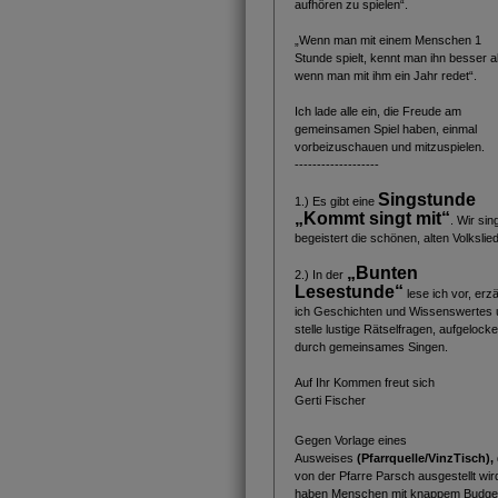
aufhören zu spielen“.
„Wenn man mit einem Menschen 1
Stunde spielt, kennt man ihn besser a
wenn man mit ihm ein Jahr redet“.
Ich lade alle ein, die Freude am
gemeinsamen Spiel haben, einmal
vorbeizuschauen und mitzuspielen.
-------------------
Singstunde
1.) Es gibt eine
„Kommt singt mit“
. Wir sin
begeistert die schönen, alten Volkslied
„Bunten
2.) In der
Lesestunde“
lese ich vor, erz
ich Geschichten und Wissenswertes 
stelle lustige Rätselfragen, aufgelocke
durch gemeinsames Singen.
Auf Ihr Kommen freut sich
Gerti Fischer
Gegen Vorlage eines
Ausweises
(Pfarrquelle/VinzTisch),
von der Pfarre Parsch ausgestellt wir
haben Menschen mit knappem Budge