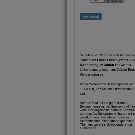
Download
Seit März 2013 treffen sich Männer u
Frauen der Pfarre Parsch jeden
ERS
Donnerstag im Monat
im Gasthof
Löwenstern, gelegen am Gnigler End
Kühbergstrasse.
Von November bis April beginnen wir
18.00 Uhr, von Mai bis Oktober um 1
Uhr
Auf der Basis eines gemütlichen
Beisammenseins bei Speisen und Tr
wird über allgemeine aktuelle Themen
geredet. Als Schwerpunkt haben wir 
gesetzt, dass Teilnehmer unseres
Stammtisches einen Abend gestalten 
Themen, wo sie sich besonders gut
auskennen.