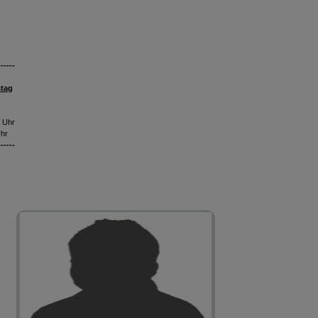
------
tag
0 Uhr
Uhr
------