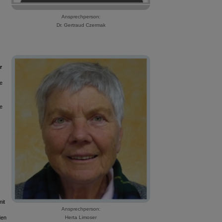
Ansprechperson:
Dr. Gertraud Czermak
r
ve
e
it
Ansprechperson:
den
Herta Limoser