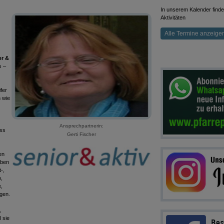
In unserem Kalender finden
Aktivitäten
Alle Termine anzeigen 
or &
s –
fer
 wie
Ansprechpartnerin:
uss
Gerti Fischer
en
aben
-,
o,
,
ngen.
,
l sie