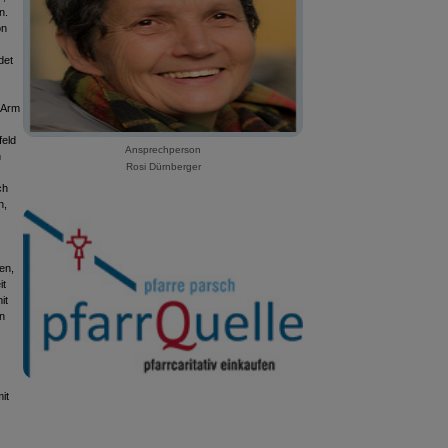
n.
on
det
 Arm
feld
Ansprechperson
n
Rosi Dürnberger
ch
n,
en,
it
it
n
it