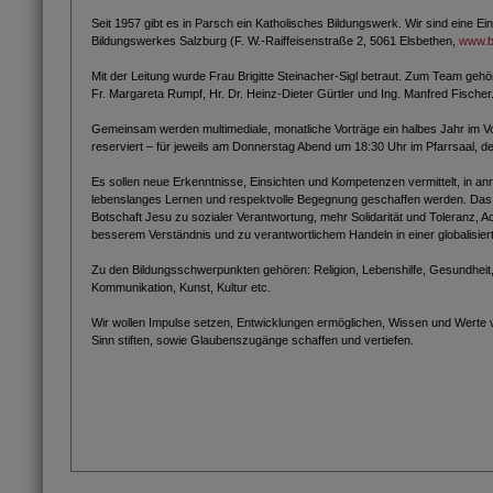
Seit 1957 gibt es in Parsch ein Katholisches Bildungswerk. Wir sind eine Ei
Bildungswerkes Salzburg (F. W.-Raiffeisenstraße 2, 5061 Elsbethen,
www.bi
Mit der Leitung wurde Frau Brigitte Steinacher-Sigl betraut. Zum Team gehö
Fr. Margareta Rumpf, Hr. Dr. Heinz-Dieter Gürtler und Ing. Manfred Fischer
Gemeinsam werden multimediale, monatliche Vorträge ein halbes Jahr im Vo
reserviert – für jeweils am Donnerstag Abend um 18:30 Uhr im Pfarrsaal, der 
Es sollen neue Erkenntnisse, Einsichten und Kompetenzen vermittelt, in 
lebenslanges Lernen und respektvolle Begegnung geschaffen werden. Das An
Botschaft Jesu zu sozialer Verantwortung, mehr Solidarität und Toleranz, A
besserem Verständnis und zu verantwortlichem Handeln in einer globalisier
Zu den Bildungsschwerpunkten gehören: Religion, Lebenshilfe, Gesundheit,
Kommunikation, Kunst, Kultur etc.
Wir wollen Impulse setzen, Entwicklungen ermöglichen, Wissen und Werte v
Sinn stiften, sowie Glaubenszugänge schaffen und vertiefen.