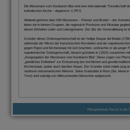
Die Missionare vom Kostbaren Blut sind eine internationale "Gesellschaft d
katholischen Kirche – abgekürzt: C.PP.S.
Weltweit gehören über 500 Missionare – Priester und Brüder – der Gemeins
leben sie in kleinen Gruppen, die regional in Provinzen und Vikariate geglie
diesen Einheiten Leiter und Leitungsteams. Der Sitz der Generalleitung ist 
Gründer dieser Ordensgemeinschaft ist der heilige Kaspar del Bufalo (17
währende der Wirren der französischen Revolution und der napoleonischen 
gegen Papst und Kirchenstaat mit sich brachten, verbrachte er als junger Pr
napoleonischer Gefangenschaft, danach gründete er (1815) zusammen mit e
„Kongregation der Missionare vom Kostbaren Blut“. Diese zogen von Pfarrei
„geistliches Erdbeben“ zur Erneuerung des kirchlichen und gesellschaftli
Kirchenstaat, später auch darüber hinaus. Der Gründer starb relativ jung
rastlosen missionarischen Wirkens. Seine Grabstätte in Rom (Sta. Maria in 
Trevi) wird ständig von hilfesuchenden Menschen aufgesucht.
Pfarrgemeinde Parsch in der S