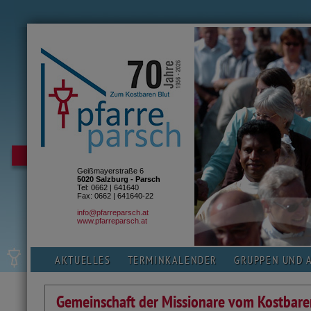
Geißmayerstraße 6
5020 Salzburg - Parsch
Tel: 0662 | 641640
Fax: 0662 | 641640-22
info@pfarreparsch.at
www.pfarreparsch.at
AKTUELLES
TERMINKALENDER
GRUPPEN UND 
Gemeinschaft der Missionare vom Kostbare