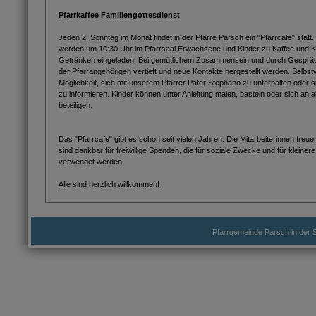
Pfarrkaffee Familiengottesdienst
Jeden 2. Sonntag im Monat findet in der Pfarre Parsch ein "Pfarrcafe" stat
werden um 10:30 Uhr im Pfarrsaal Erwachsene und Kinder zu Kaffee und K
Getränken eingeladen. Bei gemütlichem Zusammensein und durch Gespräc
der Pfarrangehörigen vertieft und neue Kontakte hergestellt werden. Selbst
Möglichkeit, sich mit unserem Pfarrer Pater Stephano zu unterhalten oder s
zu informieren. Kinder können unter Anleitung malen, basteln oder sich an
beteiligen.
Das "Pfarrcafe" gibt es schon seit vielen Jahren. Die Mitarbeiterinnen fre
sind dankbar für freiwillige Spenden, die für soziale Zwecke und für kleiner
verwendet werden.
Alle sind herzlich willkommen!
Pfarrgemeinde Parsch in der S