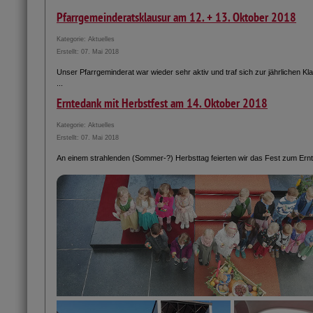
Pfarrgemeinderatsklausur am 12. + 13. Oktober 2018
Kategorie:
Aktuelles
Erstellt: 07. Mai 2018
Unser Pfarrgeminderat war wieder sehr aktiv und traf sich zur jährlichen Klau
...
Erntedank mit Herbstfest am 14. Oktober 2018
Kategorie:
Aktuelles
Erstellt: 07. Mai 2018
An einem strahlenden (Sommer-?) Herbsttag feierten wir das Fest zum Ern