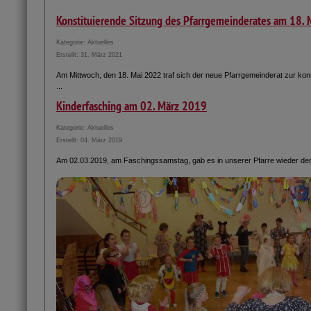
Konstituierende Sitzung des Pfarrgemeinderates am 18.
Kategorie:
Aktuelles
Erstellt: 31. März 2021
Am Mittwoch, den 18. Mai 2022 traf sich der neue Pfarrgemeinderat zur kons
...
Kinderfasching am 02. März 2019
Kategorie:
Aktuelles
Erstellt: 04. März 2019
Am 02.03.2019, am Faschingssamstag, gab es in unserer Pfarre wieder den 