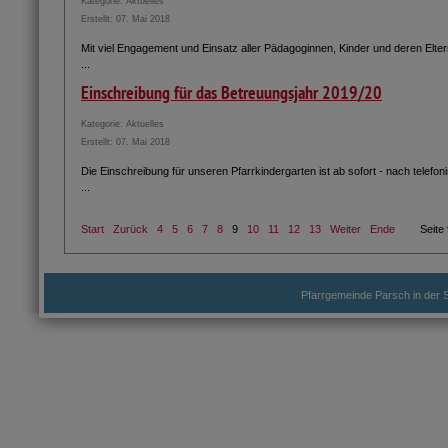
Kategorie:
Aktuelles
Erstellt: 07. Mai 2018
Mit viel Engagement und Einsatz aller Pädagoginnen, Kinder und deren Elte
...
Einschreibung für das Betreuungsjahr 2019/20
Kategorie:
Aktuelles
Erstellt: 07. Mai 2018
Die Einschreibung für unseren Pfarrkindergarten ist ab sofort - nach telefon
...
Start
Zurück
4
5
6
7
8
9
10
11
12
13
Weiter
Ende
Seite
Pfarrgemeinde Parsch in der S